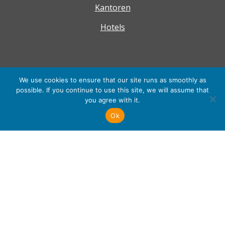
Kantoren
Hotels
Openingstijden
We use cookies to ensure that our site runs as smoothly as
possible. If you continue to use this site, we will assume that
Ma – Vr: 9:00 – 17:00
you agree with it.
Za: Gesloten
Ok
Zo: Gesloten
Adres:
Bolderweg 18B9
1332 AV Almere
Nederland