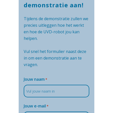
demonstratie aan!
Tijdens de demonstratie zullen we
precies uitleggen hoe het werkt
en hoe de UVD-robot jou kan
helpen.
Vul snel het formulier naast deze
in om een demonstratie aan te
vragen.
Jouw naam
*
Jouw e-mail
*