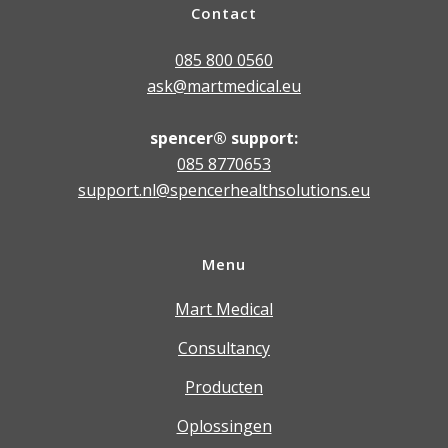
Contact
085 800 0560
ask@martmedical.eu
spencer® support:
085 8770653
support.nl@spencerhealthsolutions.eu
Menu
Mart Medical
Consultancy
Producten
Oplossingen