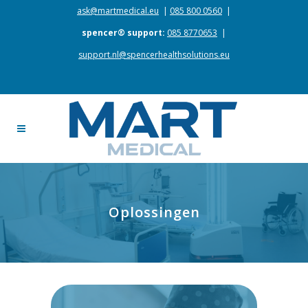
ask@martmedical.eu
|
085 800 0560
|
spencer® support:
085 8770653
|
support.nl@spencerhealthsolutions.eu
Oplossingen